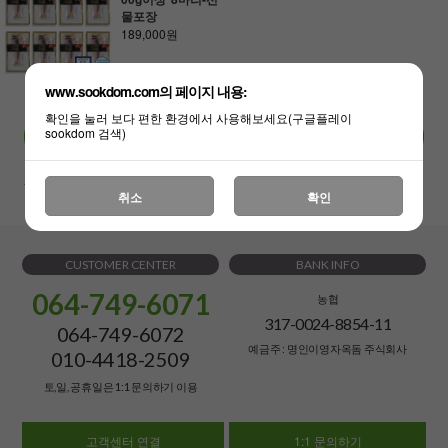
물포장
189,000원
www.sookdom.com의 페이지 내용:
확인을 눌러 보다 편한 환경에서 사용해보세요(구글플레이
sookdom 검색)
최근본상품
장바구니
배송조회
1:1문의
공지사항
취소
확인
CUSTOMER CENTER
BANK INFO
064-749-6071
농협
317-0024-8854-11
064-749-6072
예금주 : 명인이영자옥돔 주식회사
010-4418-2509
토,일, 공휴일은 1:1 문의하기 이용
고객센터 연결
1:1 문의하기