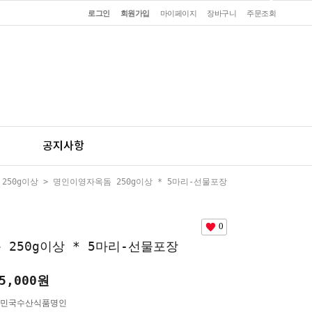
로그인
회원가입
마이페이지
장바구니
주문조회
공지사항
250g이상
> 명인이영자옥돔 250g이상 * 5마리-선물포장
0
250g이상 * 5마리-선물포장
5,000
원
민국수산식품명인