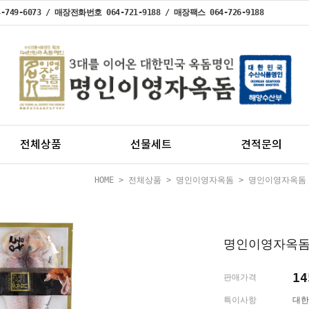
49-6073 / 매장전화번호 064-721-9188 / 매장팩스 064-726-9188
전체상품
선물세트
견적문의
HOME
>
전체상품
>
명인이영자옥돔
>
명인이영자옥돔 
명인이영자옥돔 
14
판매가격
특이사항
대한