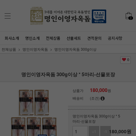
0
회사소개
명인소개
전체상품
선물세트
견적문의
공지사항
전체상품
명인이영자옥돔
명인이영자옥돔 300g이상
0
명인이영자옥돔 300g이상 * 5마리-선물포장
180,000
상품가
원
배송비
(조건)
명인이영자옥돔 300g이상 * 5
마리-선물포장
180,000
원
+1
-1