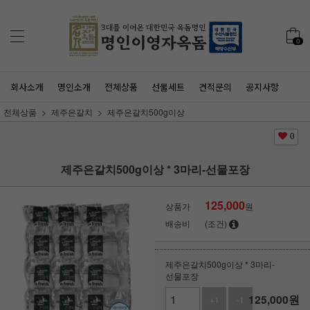
0
회사소개
명인소개
전체상품
선물세트
견적문의
공지사항
전체상품
제주은갈치
제주은갈치500g이상
0
제주은갈치500g이상 * 3마리-선물포장
125,000
상품가
원
배송비
(조건)
제주은갈치500g이상 * 3마리-
선물포장
125,000
원
+1
-1