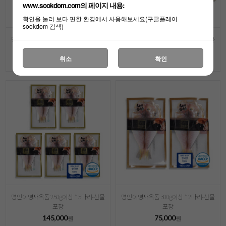
www.sookdom.com의 페이지 내용:
확인을 눌러 보다 편한 환경에서 사용해보세요(구글플레이
sookdom 검색)
명인이영자옥돔 250g이상 * 2마리-선물
명인이영자옥돔 250g이상 * 3마리-선물
포장
포장
취소
확인
61,000
89,000
원
원
명인이영자옥돔 250g이상 * 5마리-선물
명인이영자옥돔 300g이상 * 2마리-선물
포장
포장
145,000
75,000
원
원