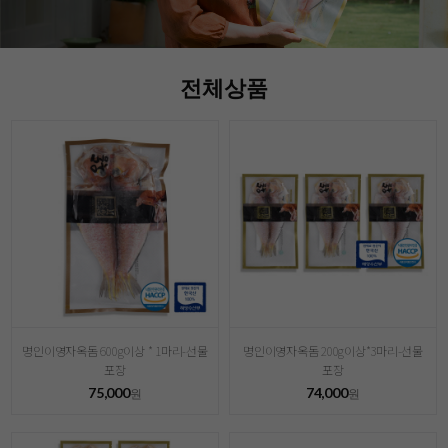
전체상품
명인이영자옥돔 600g이상 * 1마리-선물
명인이영자옥돔 200g이상*3마리-선물
포장
포장
75,000
74,000
원
원