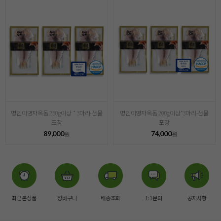
명인이영자옥돔 250g이상 * 3마리-선물
명인이영자옥돔 200g이상*3마리-선물
포장
포장
89,000
74,000
원
원
최근본상품
장바구니
배송조회
1:1문의
공지사항