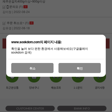
제주은갈치400g이상~900g이상
문의요
(1)
H
김미정
| 2022-08-24
주문 취소요~
(1)
H
김유경
| 2022-08-18
www.sookdom.com의 페이지 내용:
글쓰기
확인을 눌러 보다 편한 환경에서 사용해보세요(구글플레이
sookdom 검색)
1
취소
확인
최근본상품
장바구니
배송조회
1:1문의
공지사항
CUSTOMER CENTER
BANK INFO