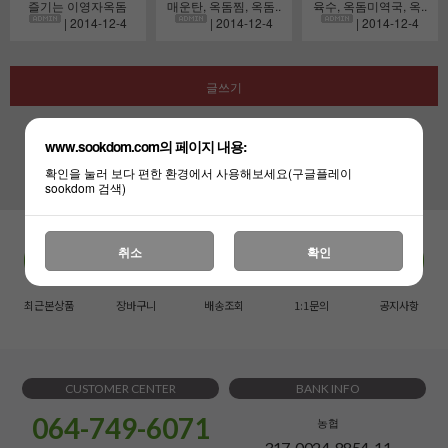
즐기는 이영자옥돔
매운탄, 옥돔찜, 옥돔..
육수, 옥돔미역국, 옥..
| 2014-12-4
| 2014-12-4
| 2014-12-4
글쓰기
www.sookdom.com의 페이지 내용:
1
2
확인을 눌러 보다 편한 환경에서 사용해보세요(구글플레이
sookdom 검색)
취소
확인
최근본상품
장바구니
배송조회
1:1문의
공지사항
CUSTOMER CENTER
BANK INFO
064-749-6071
농협
317-0024-8854-11