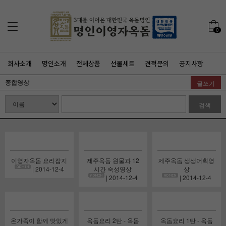
0
회사소개
명인소개
전체상품
선물세트
견적문의
공지사항
종합영상
글쓰기
검색
이영자옥돔 요리잡지
제주옥돔 원물과 12
제주옥돔 생생어획영
| 2014-12-4
시간 숙성영상
상
| 2014-12-4
| 2014-12-4
온가족이 함께 맛있게
옥돔요리 2탄 - 옥돔
옥돔요리 1탄 - 옥돔